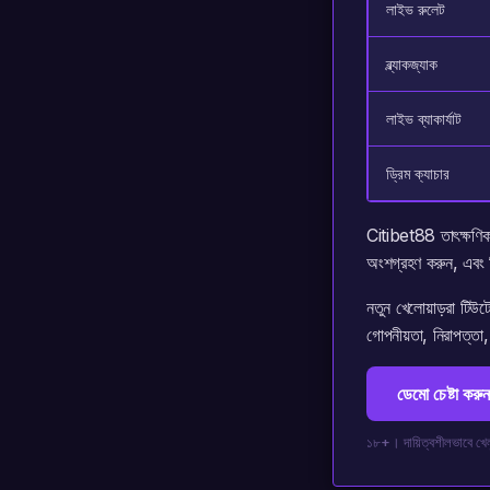
লাইভ রুলেট
ব্ল্যাকজ্যাক
লাইভ ব্যাকার্যাট
ড্রিম ক্যাচার
Citibet88 তাৎক্ষণিক
অংশগ্রহণ করুন, এবং 
নতুন খেলোয়াড়রা টিউ
গোপনীয়তা, নিরাপত্তা,
ডেমো চেষ্টা করু
১৮+। দায়িত্বশীলভাবে খেল