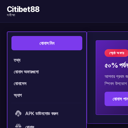
Citibet88
সমীক্ষা
বোনাস নিন
শ্রেষ্ঠ অফার
তথ্য
৫০% পর্যন্
বোনাস অফারগুলো
আপনার প্রথম জম
বোনাসেস
স্পিনস উপভোগ 
অ্যাপ
বোনাস পা
APK ডাউনলোড করুন
বোনাস