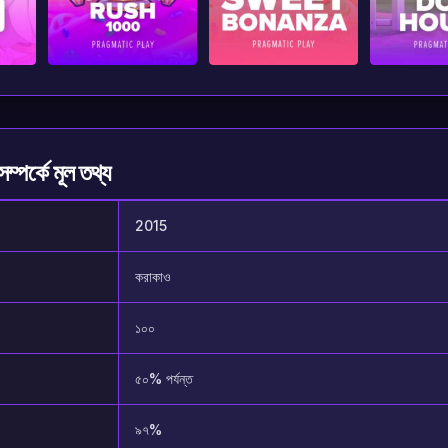
পর্কে মূল তথ্য
2015
করাকাও
১০০
৫০% পর্যন্ত
৯৭%