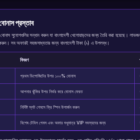
নাস প্রস্তাব
নাস সুযোগগুলির সন্ধান করুন যা বাংলাদেশী খেলোয়াড়দের জন্য তৈরি করা হয়েছে। লাভজনক
করুন। সব অফারই সহজসাধ্যতার জন্য বাংলাদেশী টাকা (৳) এ উপলব্ধ।
বিবরণ
প্রথম ডিপোজিটের উপর ১০০% বোনাস
আপনার ঝুঁকির উপর নির্ভর করে বোনাস ফেরত
নির্দিষ্ট স্লট গেমসে ফ্রি স্পিন উপার্জন করুন
বিশেষ টেবিল গেমস এবং অফার শুধুমাত্র VIP সদস্যদের জন্য