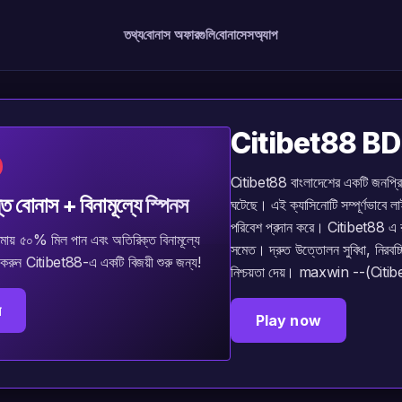
তথ্য
বোনাস অফারগুলি
বোনাসেস
অ্যাপ
Citibet88 BD
Citibet88 বাংলাদেশের একটি জনপ্রিয়
ত বোনাস + বিনামূল্যে স্পিনস
ঘটেছে। এই ক্যাসিনোটি সম্পূর্ণভাবে লাই
পরিবেশ প্রদান করে। Citibet88 এ র
ায় ৫০% মিল পান এবং অতিরিক্ত বিনামূল্যে
সমেত। দ্রুত উত্তোলন সুবিধা, নিরবচ্
করুন Citibet88-এ একটি বিজয়ী শুরু জন্য!
নিশ্চয়তা দেয়। maxwin --(Citibet
ন
Play now